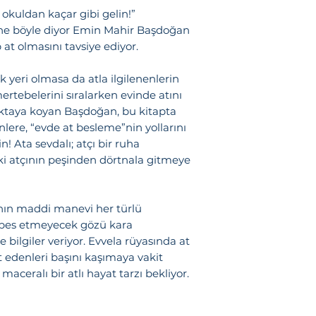
Başdoğan, bu kit
 okuldan kaçar gibi gelin!”
düşünenlere, “ev
ine böyle diyor Emin Mahir Başdoğan
anlatıyor. Olacak
 at olmasını tavsiye ediyor.
atçı bir ruha sah
atçının peşinde
 yeri olmasa da atla ilgilenenlerin
meyyaldir.
 mertebelerini sıralarken evinde atını
oktaya koyan Başdoğan, bu kitapta
Başdoğan, bir a
lere, “evde at besleme”nin yollarını
! Ata sevdalı; atçı bir ruha
manevi her türl
ki atçının peşinden dörtnala gitmeye
başından pes et
heveskarlara haz
veriyor. Evvela r
nın maddi manevi her türlü
soyunmaya niyet
pes etmeyecek gözü kara
vakit bırakmayan
bilgiler veriyor. Evvela rüyasında at
bir atlı hayat tarz
 edenleri başını kaşımaya vakit
maceralı bir atlı hayat tarzı bekliyor.