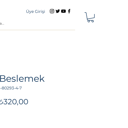
Üye Girişi
 Beslemek
5-80293-4-7
Normal
İndirimli
₺320,00
Fiyat
Fiyat