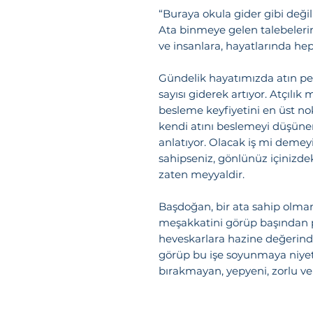
“Buraya okula gider gibi değil
Ata binmeye gelen talebeler
ve insanlara, hayatlarında hep
Gündelik hayatımızda atın pek
sayısı giderek artıyor. Atçılık
besleme keyfiyetini en üst n
kendi atını beslemeyi düşünen
anlatıyor. Olacak iş mi demeyin
sahipseniz, gönlünüz içinizde
zaten meyyaldir.
Başdoğan, bir ata sahip olma
meşakkatini görüp başından 
heveskarlara hazine değerinde 
görüp bu işe soyunmaya niyet
bırakmayan, yepyeni, zorlu ve 