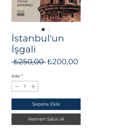
İstanbul'un
İşgali
Normal
İndirimli
 ₺250,00 
₺200,00
Fiyat
Fiyat
Adet
*
Sepete Ekle
Hemen Satın Al