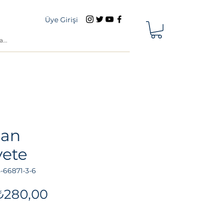
Üye Girişi
an
ete
-66871-3-6
Normal
İndirimli
₺280,00
iyat
Fiyat