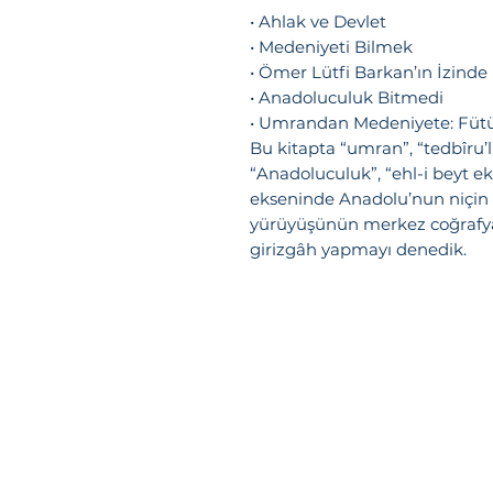
• Ahlak ve Devlet
• Medeniyeti Bilmek
• Ömer Lütfi Barkan’ın İzinde
• Anadoluculuk Bitmedi
• Umrandan Medeniyete: Füt
Bu kitapta “umran”, “tedbîru’l
“Anadoluculuk”, “ehl-i beyt ek
ekseninde Anadolu’nun niçin 
yürüyüşünün merkez coğrafyas
girizgâh yapmayı denedik.