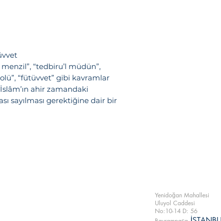
gibi kavramlar 
İslâm’ın ahir z
merkez coğrafyas
gerektiğine dair
denedik
üvvet
 menzil”, “tedbiru’l müdün”,
olü”, “fütüvvet” gibi kavramlar
İslâm’ın ahir zamandaki
ı sayılması gerektiğine dair bir
Yazıgen Yayıncı
Hizmetleri A.Ş.
Yenidoğan Mahallesi
Uluyol Caddesi
No:10-14 D: 56
İSTANBU
Bayrampaşa