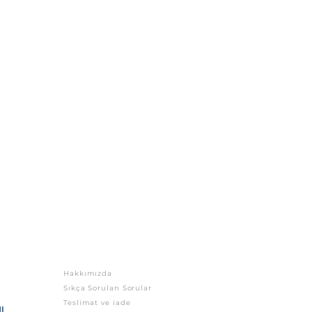
ekseninde Anadolu’nun niçin
amandaki yürüyüşünün
ı sayılması
 bir girizgâh yapmayı
lık
Mağaza
Hakkımızda
Sıkça Sorulan Sorular
Teslimat ve iade
L